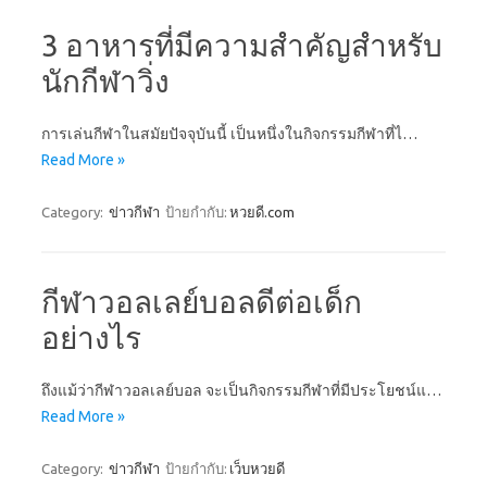
3 อาหารที่มีความสำคัญสำหรับ
นักกีฬาวิ่ง
การเล่นกีฬาในสมัยปัจจุบันนี้ เป็นหนึ่งในกิจกรรมกีฬาที่ไ…
Read More »
Category:
ข่าวกีฬา
ป้ายกำกับ:
หวยดี.com
กีฬาวอลเลย์บอลดีต่อเด็ก
อย่างไร
ถึงแม้ว่ากีฬาวอลเลย์บอล จะเป็นกิจกรรมกีฬาที่มีประโยชน์แ…
Read More »
Category:
ข่าวกีฬา
ป้ายกำกับ:
เว็บหวยดี