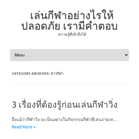
เล่นกีฬาอย่างไรให้
ปลอดภัย เรามีคำตอบ
ความรู้ที่เข้าถึงได้
Skip to content
CATEGORY ARCHIVES:
ข่าวกีฬา
3 เรื่องที่ต้องรู้ก่อนเล่นกีฬาวิ่ง
ถึงแม้ว่ากีฬาวิ่ง จะเป็นอย่างในกิจกรรมกีฬาที่เล่นง่ายเห…
Read More »