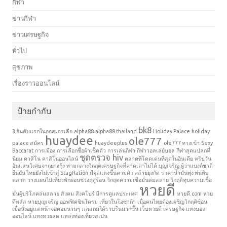
กีฬา
ข่าวกีฬา
ข่าวเศรษฐกิจ
ทั่วไป
สุขภาพ
เรื่องราวออนไลน์
ป้ายกำกับ
bk8
3 อันดับแรกในออสเตรเลีย
alpha88
alpha88 thailand
Holiday Palace
holiday
huaydee
ole777
palace สมัคร
huaydeeplus
ole777 ทางเข้า
Sexy
Baccarat
การเมือง
การเลือกซื้อผ้าเช็คตัว
การเล่นกีฬา
กีฬาวอลเล่ย์บอล
กีฬาสุดแปลกที่
ชุดตรวจ hiv
นิยม
คาสิโน
คาสิโนออนไลน์
ตลาดที่โดดเด่นที่สุดในอินเดีย
ทริปวัน
อันแสนวิเศษจากย่างกุ้ง
ท่ามกลางวิกฤตเศรษฐกิจที่คาดเดาไม่ได้
บุญเจริญ
ผู้ว่าแบงก์ชาติ
ยืนยัน ไทยยังไม่เข้าสู่ Stagflation
มีจุดแดงขึ้นตามตัว คล้ายยุงกัด
ราคาน้ำมันพุ่ง พ่นพิษ
ตลาด
วางแผนไปเที่ยวพักผ่อนช่วงฤดูร้อน
วิกฤตความเชื่อมั่นล่มสลาย
วิกฤติทุบความเชื่อ
หวยดี
มั่นผู้บริโภคล่มสลาย
สังคม
สิงคโปร์ มีการดูแลประเทศ
หวยดี.com
หวย
ดีพลัส
หวยบุญเจริญ
ออฟฟิศซินโดรม
เที่ยวในโอซาก้า
เมื่อคนไทยต้องเผชิญวิกฤติซ้อน
เมื่อนั่งอยู่เเต่หน้าจอคอมนานๆ
เล่นเกมได้ราบรื่นมากขึ้น
เว็บหวยดี
เศรษฐกิจ
แทงบอล
ออนไลน์
แทงหวยสด
แหล่งท่องเที่ยวสเปน