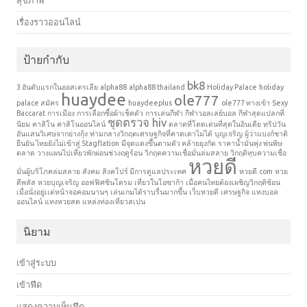
เรื่องราวออนไลน์
ป้ายกำกับ
bk8
3 อันดับแรกในออสเตรเลีย
alpha88
alpha88 thailand
Holiday Palace
holiday
huaydee
ole777
palace สมัคร
huaydeeplus
ole777 ทางเข้า
Sexy
Baccarat
การเมือง
การเลือกซื้อผ้าเช็คตัว
การเล่นกีฬา
กีฬาวอลเล่ย์บอล
กีฬาสุดแปลกที่
ชุดตรวจ hiv
นิยม
คาสิโน
คาสิโนออนไลน์
ตลาดที่โดดเด่นที่สุดในอินเดีย
ทริปวัน
อันแสนวิเศษจากย่างกุ้ง
ท่ามกลางวิกฤตเศรษฐกิจที่คาดเดาไม่ได้
บุญเจริญ
ผู้ว่าแบงก์ชาติ
ยืนยัน ไทยยังไม่เข้าสู่ Stagflation
มีจุดแดงขึ้นตามตัว คล้ายยุงกัด
ราคาน้ำมันพุ่ง พ่นพิษ
ตลาด
วางแผนไปเที่ยวพักผ่อนช่วงฤดูร้อน
วิกฤตความเชื่อมั่นล่มสลาย
วิกฤติทุบความเชื่อ
หวยดี
มั่นผู้บริโภคล่มสลาย
สังคม
สิงคโปร์ มีการดูแลประเทศ
หวยดี.com
หวย
ดีพลัส
หวยบุญเจริญ
ออฟฟิศซินโดรม
เที่ยวในโอซาก้า
เมื่อคนไทยต้องเผชิญวิกฤติซ้อน
เมื่อนั่งอยู่เเต่หน้าจอคอมนานๆ
เล่นเกมได้ราบรื่นมากขึ้น
เว็บหวยดี
เศรษฐกิจ
แทงบอล
ออนไลน์
แทงหวยสด
แหล่งท่องเที่ยวสเปน
นิยาม
เข้าสู่ระบบ
เข้าฟีด
แสดงความเห็นฟีด