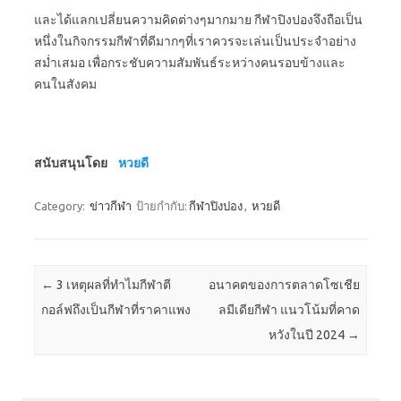
และได้แลกเปลี่ยนความคิดต่างๆมากมาย กีฬาปิงปองจึงถือเป็น
หนึ่งในกิจกรรมกีฬาที่ดีมากๆที่เราควรจะเล่นเป็นประจำอย่าง
สม่ำเสมอ เพื่อกระชับความสัมพันธ์ระหว่างคนรอบข้างและ
คนในสังคม
สนับสนุนโดย
หวยดี
Category:
ข่าวกีฬา
ป้ายกำกับ:
กีฬาปิงปอง
,
หวยดี
Post navigation
←
3 เหตุผลที่ทำไมกีฬาตี
อนาคตของการตลาดโซเชีย
กอล์ฟถึงเป็นกีฬาที่ราคาแพง
ลมีเดียกีฬา แนวโน้มที่คาด
หวังในปี 2024
→