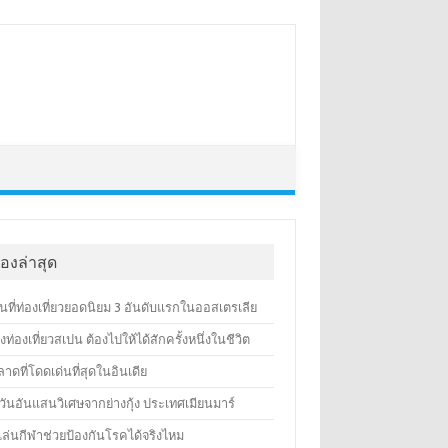
ื่องล่าสุด
ที่ท่องเที่ยวยอดนิยม 3 อันดับแรกในออสเตรเลีย
งท่องเที่ยวสเปน ต้องไปให้ได้สักครั้งหนึ่งในชีวิต
าดที่โดดเด่นที่สุดในอินเดีย
วันอันแสนวิเศษจากย่างกุ้ง ประเทศเมียนมาร์
เล่นกีฬาช่วยป้องกันโรคได้จริงไหม