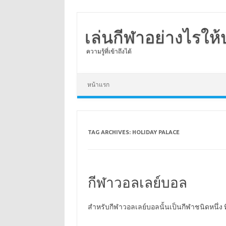
เล่นกีฬาอย่างไรให
ความรู้ที่เข้าถึงได้
Skip to content
หน้าแรก
TAG ARCHIVES:
HOLIDAY PALACE
กีฬาวอลเลย์บอล
สำหรับกีฬาวอลเลย์บอลนั้นเป็นกีฬาชนิดหนึ่ง ท