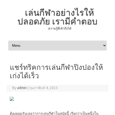
เล่นกีฬาอย่างไรให้
ปลอดภัย เรามีคำตอบ
ความรู้ที่เข้าถึงได้
Skip to content
แชร์ทริคการเล่นกีฬาปิงปองให้
เก่งได้เร็ว
By
admin
|
กุมภาพันธ์ 4, 2025
ต้องยอมรับเลยว่าการเล่นกีฬาในสมัยนี้ เรียกว่าเป็นหนึ่งใน