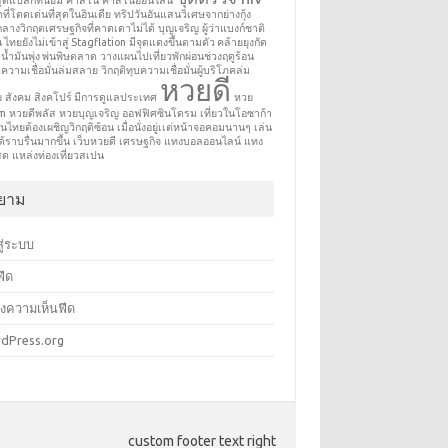
สุดแปลกที่นิยม
คาสิโน
คาสิโนออนไลน์
ี่โดดเด่นที่สุดในอินเดีย
ทริปวันอันแสนวิเศษจากย่างกุ้ง
กลางวิกฤตเศรษฐกิจที่คาดเดาไม่ได้
บุญเจริญ
ผู้ว่าแบงก์ชาติ
น ไทยยังไม่เข้าสู่ Stagflation
มีจุดแดงขึ้นตามตัว คล้ายยุงกัด
น้ำมันพุ่ง พ่นพิษตลาด
วางแผนไปเที่ยวพักผ่อนช่วงฤดูร้อน
ตความเชื่อมั่นล่มสลาย
วิกฤติทุบความเชื่อมั่นผู้บริโภคล่ม
หวยดี
ย
สังคม
สิงคโปร์ มีการดูแลประเทศ
หวย
om
หวยดีพลัส
หวยบุญเจริญ
ออฟฟิศซินโดรม
เที่ยวในโอซาก้า
อคนไทยต้องเผชิญวิกฤติซ้อน
เมื่อนั่งอยู่เเต่หน้าจอคอมนานๆ
เล่น
้ราบรื่นมากขึ้น
เว็บหวยดี
เศรษฐกิจ
แทงบอลออนไลน์
แทง
สด
แหล่งท่องเที่ยวสเปน
ิยาม
สู่ระบบ
ฟีด
งความเห็นฟีด
dPress.org
custom footer text right