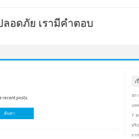
้ปลอดภัย เรามีคำตอบ
เร
สถาน
e recent posts.
แหล่
7 ตล
ทริป
การ