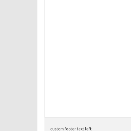
custom footer text left