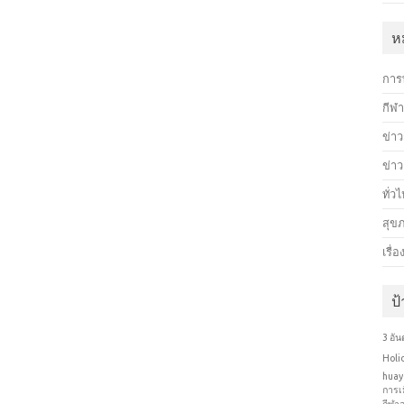
ห
การ
กีฬ
ข่าว
ข่า
ทั่ว
สุข
เรื่
ป
3 อั
Holi
huay
การเ