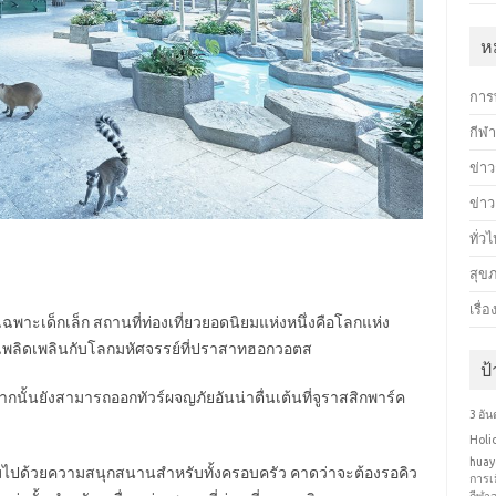
ห
การ
กีฬ
ข่าว
ข่า
ทั่ว
สุข
เรื่
พาะเด็กเล็ก สถานที่ท่องเที่ยวยอดนิยมแห่งหนึ่งคือโลกแห่ง
ถเพลิดเพลินกับโลกมหัศจรรย์ที่ปราสาทฮอกวอตส
ป
กนั้นยังสามารถออกทัวร์ผจญภัยอันน่าตื่นเต้นที่จูราสสิกพาร์ค
3 อั
Holi
huay
่เต็มไปด้วยความสนุกสนานสำหรับทั้งครอบครัว คาดว่าจะต้องรอคิว
การเ