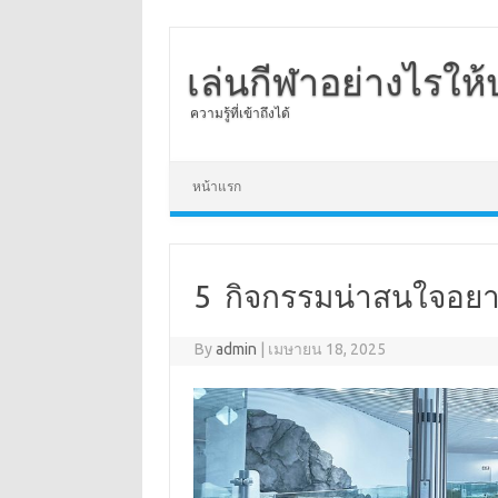
เล่นกีฬาอย่างไรให
ความรู้ที่เข้าถึงได้
Skip to content
หน้าแรก
5 กิจกรรมน่าสนใจอยาก
By
admin
|
เมษายน 18, 2025