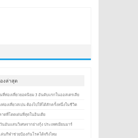
ื่องล่าสุด
ที่ท่องเที่ยวยอดนิยม 3 อันดับแรกในออสเตรเลีย
งท่องเที่ยวสเปน ต้องไปให้ได้สักครั้งหนึ่งในชีวิต
าดที่โดดเด่นที่สุดในอินเดีย
วันอันแสนวิเศษจากย่างกุ้ง ประเทศเมียนมาร์
เล่นกีฬาช่วยป้องกันโรคได้จริงไหม