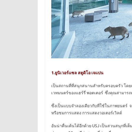
1.ยูนิเวอร์แซล สตูดิโอ เจแปน
เป็นสถานที่ที่สนุกสนานสำหรับครอบครัว โดยเฉ
เวทมนตร์ของแฮร์รี่ พอตเตอร์ ซึ่งคุณสามาร
ซึ่งเป็นแบบจำลองเดียวกับที่ใช้ในภาพยนตร์ จา
หรือชมการแสดง
การแสดงวอเตอร์เวิลด์
อันน่าตื่นเต้นได้อีกด้วย USJ เป็นสวนสนุกที