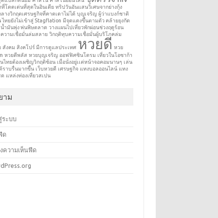
สุดแปลกที่นิยม
คาสิโน
คาสิโนออนไลน์
ี่โดดเด่นที่สุดในอินเดีย
ทริปวันอันแสนวิเศษจากย่างกุ้ง
กลางวิกฤตเศรษฐกิจที่คาดเดาไม่ได้
บุญเจริญ
ผู้ว่าแบงก์ชาติ
น ไทยยังไม่เข้าสู่ Stagflation
มีจุดแดงขึ้นตามตัว คล้ายยุงกัด
น้ำมันพุ่ง พ่นพิษตลาด
วางแผนไปเที่ยวพักผ่อนช่วงฤดูร้อน
ตความเชื่อมั่นล่มสลาย
วิกฤติทุบความเชื่อมั่นผู้บริโภคล่ม
หวยดี
ย
สังคม
สิงคโปร์ มีการดูแลประเทศ
หวย
om
หวยดีพลัส
หวยบุญเจริญ
ออฟฟิศซินโดรม
เที่ยวในโอซาก้า
อคนไทยต้องเผชิญวิกฤติซ้อน
เมื่อนั่งอยู่เเต่หน้าจอคอมนานๆ
เล่น
้ราบรื่นมากขึ้น
เว็บหวยดี
เศรษฐกิจ
แทงบอลออนไลน์
แทง
สด
แหล่งท่องเที่ยวสเปน
ิยาม
สู่ระบบ
ฟีด
งความเห็นฟีด
dPress.org