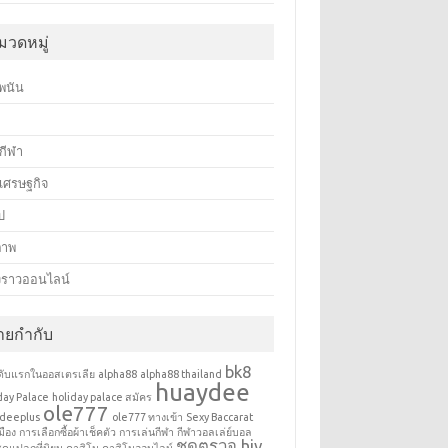
มวดหมู่
พนัน
า
กีฬา
วเศรษฐกิจ
ไป
ภาพ
องราวออนไลน์
้ายกำกับ
bk8
นดับแรกในออสเตรเลีย
alpha88
alpha88 thailand
huaydee
day Palace
holiday palace สมัคร
ole777
deeplus
ole777 ทางเข้า
Sexy Baccarat
มือง
การเลือกซื้อผ้าเช็คตัว
การเล่นกีฬา
กีฬาวอลเล่ย์บอล
ชุดตรวจ hiv