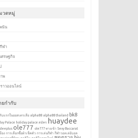
มวดหมู่
พนัน
า
กีฬา
วเศรษฐกิจ
ไป
ภาพ
องราวออนไลน์
้ายกำกับ
bk8
นดับแรกในออสเตรเลีย
alpha88
alpha88 thailand
huaydee
day Palace
holiday palace สมัคร
ole777
deeplus
ole777 ทางเข้า
Sexy Baccarat
มือง
การเลือกซื้อผ้าเช็คตัว
การเล่นกีฬา
กีฬาวอลเล่ย์บอล
ชุดตรวจ hiv