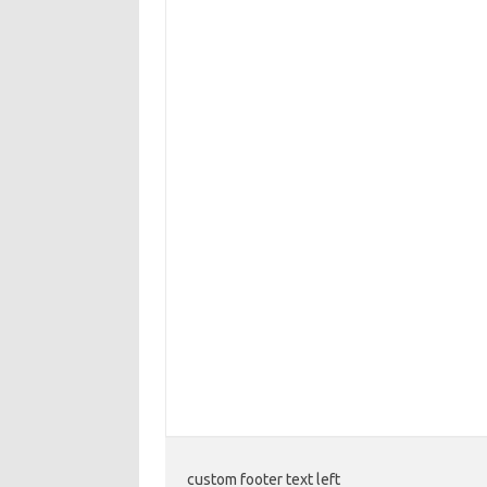
custom footer text left