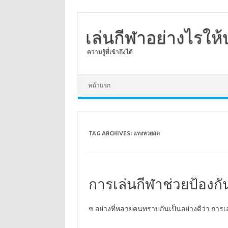
เล่นกีฬาอย่างไรให
ความรู้ที่เข้าถึงได้
Skip to content
หน้าแรก
TAG ARCHIVES:
แทงหวยสด
การเล่นกีฬาช่วยป้องก
ฃ อย่างที่หลายคนทราบกันเป็นอย่างดีว่า การเ