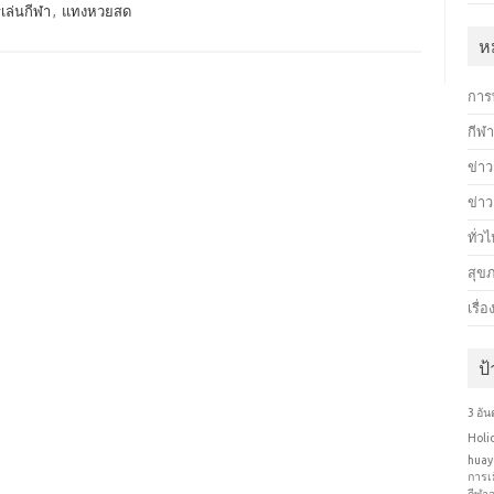
เล่นกีฬา
,
แทงหวยสด
ห
การ
กีฬ
ข่าว
ข่า
ทั่ว
สุข
เรื่
ป
3 อั
Holi
huay
การเ