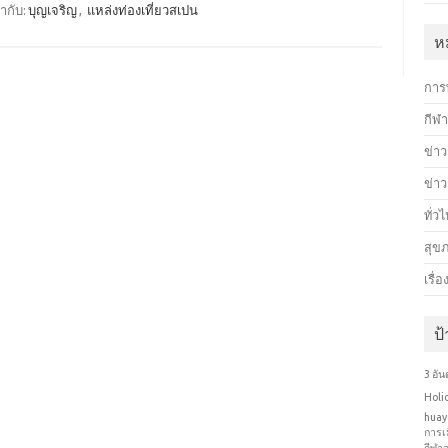
ำกับ:
บุญเจริญ
,
แหล่งท่องเที่ยวสเปน
ห
การ
กีฬ
ข่าว
ข่า
ทั่ว
สุข
เรื่
ป
3 อั
Holi
huay
การเ