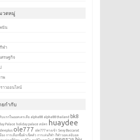
มวดหมู่
พนัน
า
กีฬา
วเศรษฐกิจ
ไป
ภาพ
องราวออนไลน์
้ายกำกับ
bk8
นดับแรกในออสเตรเลีย
alpha88
alpha88 thailand
huaydee
day Palace
holiday palace สมัคร
ole777
deeplus
ole777 ทางเข้า
Sexy Baccarat
มือง
การเลือกซื้อผ้าเช็คตัว
การเล่นกีฬา
กีฬาวอลเล่ย์บอล
ชุดตรวจ hiv