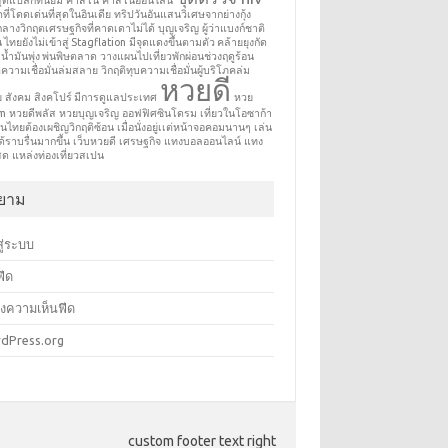
สุดแปลกที่นิยม
คาสิโน
คาสิโนออนไลน์
ี่โดดเด่นที่สุดในอินเดีย
ทริปวันอันแสนวิเศษจากย่างกุ้ง
กลางวิกฤตเศรษฐกิจที่คาดเดาไม่ได้
บุญเจริญ
ผู้ว่าแบงก์ชาติ
น ไทยยังไม่เข้าสู่ Stagflation
มีจุดแดงขึ้นตามตัว คล้ายยุงกัด
น้ำมันพุ่ง พ่นพิษตลาด
วางแผนไปเที่ยวพักผ่อนช่วงฤดูร้อน
ตความเชื่อมั่นล่มสลาย
วิกฤติทุบความเชื่อมั่นผู้บริโภคล่ม
หวยดี
ย
สังคม
สิงคโปร์ มีการดูแลประเทศ
หวย
om
หวยดีพลัส
หวยบุญเจริญ
ออฟฟิศซินโดรม
เที่ยวในโอซาก้า
อคนไทยต้องเผชิญวิกฤติซ้อน
เมื่อนั่งอยู่เเต่หน้าจอคอมนานๆ
เล่น
้ราบรื่นมากขึ้น
เว็บหวยดี
เศรษฐกิจ
แทงบอลออนไลน์
แทง
สด
แหล่งท่องเที่ยวสเปน
ิยาม
สู่ระบบ
ฟีด
งความเห็นฟีด
dPress.org
custom footer text right