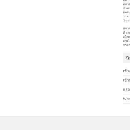
กีฬา
ตลาดท
ท่าม
ยืนยั
ราคา
วิกฤ
สลา
ดี.c
เมื่
เกมได
หวย
น
เข้า
เข้า
แสด
Wor