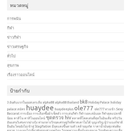
หมวดหมู่
การพนัน
กีฬา
ข่าวกีฬา
ข่าวเศรษฐกิจ
ทั่วไป
สุขภาพ
เรื่องราวออนไลน์
ป้ายกำกับ
bk8
3 อันดับแรกในออสเตรเลีย
alpha88
alpha88 thailand
Holiday Palace
holiday
huaydee
ole777
palace สมัคร
huaydeeplus
ole777 ทางเข้า
Sexy
Baccarat
การเมือง
การเลือกซื้อผ้าเช็คตัว
การเล่นกีฬา
กีฬาวอลเล่ย์บอล
กีฬาสุดแปลกที่
ชุดตรวจ hiv
นิยม
คาสิโน
คาสิโนออนไลน์
ตลาดที่โดดเด่นที่สุดในอินเดีย
ทริปวัน
อันแสนวิเศษจากย่างกุ้ง
ท่ามกลางวิกฤตเศรษฐกิจที่คาดเดาไม่ได้
บุญเจริญ
ผู้ว่าแบงก์ชาติ
ยืนยัน ไทยยังไม่เข้าสู่ Stagflation
มีจุดแดงขึ้นตามตัว คล้ายยุงกัด
ราคาน้ำมันพุ่ง พ่นพิษ
ตลาด
วางแผนไปเที่ยวพักผ่อนช่วงฤดูร้อน
วิกฤตความเชื่อมั่นล่มสลาย
วิกฤติทุบความเชื่อ